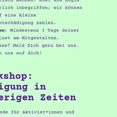
tisch kennen. Kost und Logis
rlich inbegriffen; wir können
f eine kleine
ntschädigung zahlen.
um
: Mindestens 3 Tage deiner
Lust am Mitgestalten.
se? Meld Dich gern bei uns.
n uns auf dich!
kshop:
igung in
erigen Zeiten
nde für Aktivist*innen und