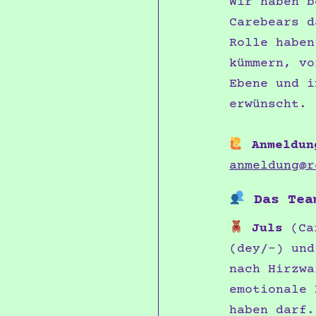
Wir haben b
Carebears d
Rolle haben
kümmern, vo
Ebene und i
erwünscht.
Anmeldun
anmeldung
@r
Das Tea
Juls
(Car
(dey/-) und
nach Hirzwa
emotionale 
haben darf.