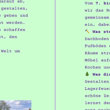
darauf ab,
Vom
7. bi
 gestalten,
wir das N
e geben und
gemeinsam
ht werden.
ein, dabe
s schaffen
Was st
st, den
Dachboden
Fußböden 
 Welt um
Räume str
Möbel auf
Kochen un
Was dic
Gestalten
Lagerfeue
schöne Ze
lernst de