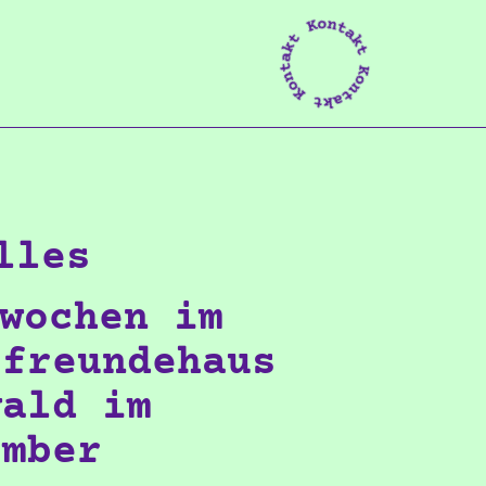
lles
wochen im
rfreundehaus
wald im
ember