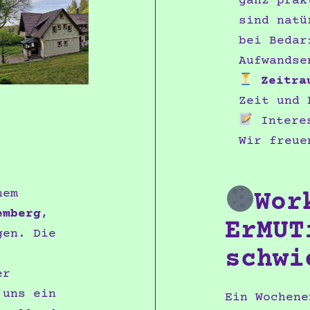
ganz prak
sind natü
bei Bedar
Aufwandse
Zeitra
Zeit und 
Interes
Wir freue
nem
Wor
emberg
,
ErMUT
gen. Die
schwi
er
 uns ein
Ein Wochene