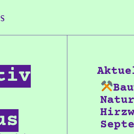
us
tiv
Aktue
Bau
Natu
Hirz
us
Sept