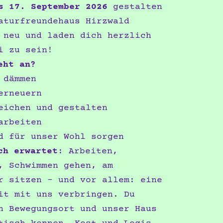
s 17. September 2026
gestalten
aturfreundehaus Hirzwald
 neu und laden dich herzlich
i zu sein!
eht an?
 dämmen
erneuern
eichen und gestalten
arbeiten
d für unser Wohl sorgen
h erwartet
: Arbeiten,
, Schwimmen gehen, am
r sitzen – und vor allem: eine
it mit uns verbringen. Du
n Bewegungsort und unser Haus