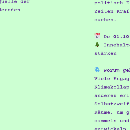
Quelle der
politisch E
dernden
Zeiten Kraf
suchen.
Do
01.10
Innehalte
stärken
Worum ge
Viele Engag
Klimakollap
anderes erl
Selbstzweif
Räume, um g
sammeln und
entwickeln 